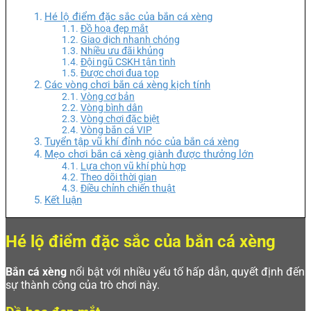
Hé lộ điểm đặc sắc của bắn cá xèng
Đồ hoạ đẹp mắt
Giao dịch nhanh chóng
Nhiều ưu đãi khủng
Đội ngũ CSKH tận tình
Được chơi đua top
Các vòng chơi bắn cá xèng kịch tính
Vòng cơ bản
Vòng bình dân
Vòng chơi đặc biệt
Vòng bắn cá VIP
Tuyển tập vũ khí đỉnh nóc của bắn cá xèng
Mẹo chơi bắn cá xèng giành được thưởng lớn
Lựa chọn vũ khí phù hợp
Theo dõi thời gian
Điều chỉnh chiến thuật
Kết luận
Hé lộ điểm đặc sắc của bắn cá xèng
Bắn cá xèng
nổi bật với nhiều yếu tố hấp dẫn, quyết định đến
sự thành công của trò chơi này.