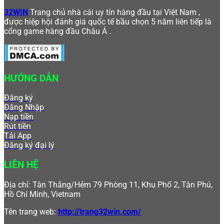
32WIN
Trang chủ nhà cái uy tín hàng đầu tại Việt Nam ,
được hiệp hội đánh giá quốc tế bầu chọn 5 năm liên tiếp là
cổng game hàng đầu Châu Á .
HƯỚNG DẪN
Đăng ký
Đăng Nhập
Nạp tiền
Rút tiền
Tải App
Đăng ký đại lý
LIÊN HỆ
Địa chỉ: Tân Thắng/Hẻm 79 Phòng 11, Khu Phố 2, Tân Phú,
Hồ Chí Minh, Vietnam
Tên trang web:
http://trang32win.com/