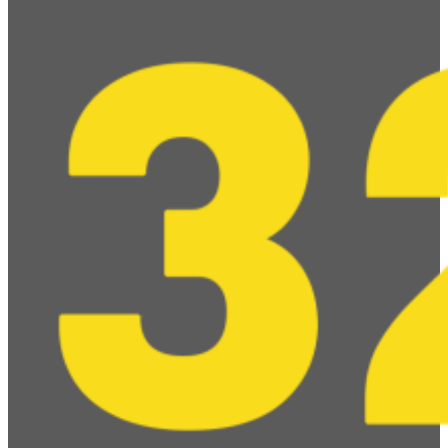
Trải
Đăng
Địa
32Win
Chơi
Nghiệm
nhập
Chỉ
–
Gam
Giải
32Win
Nổi
Giao
Nha
Trí
–
Tiếng
Dịch
Thắ
Đỉnh
Thuận
Được
Siêu
Tại
Cao
Tiện
32WIN
Tốc,
32W
Tại
Tiếp
Chọn
Tham
32Win
Tục
Lọc
Gia
Hành
Cá
Trình
Cược
Cá
Liền
Cược
Tay