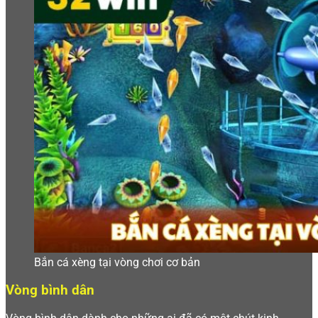
Bắn cá xèng tại vòng chơi cơ bản
Vòng bình dân