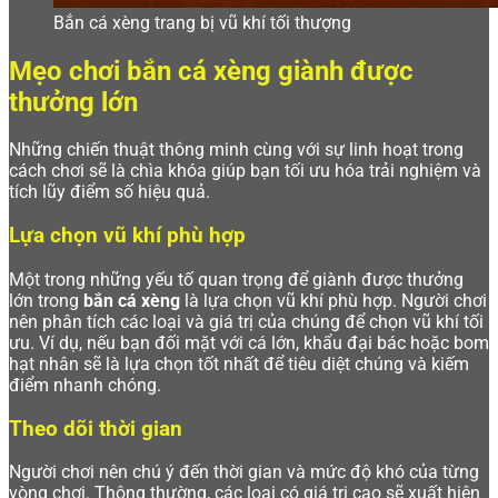
Bắn cá xèng trang bị vũ khí tối thượng
Mẹo chơi bắn cá xèng giành được
thưởng lớn
Những chiến thuật thông minh cùng với sự linh hoạt trong
cách chơi sẽ là chìa khóa giúp bạn tối ưu hóa trải nghiệm và
tích lũy điểm số hiệu quả.
Lựa chọn vũ khí phù hợp
Một trong những yếu tố quan trọng để giành được thưởng
lớn trong
bắn cá xèng
là lựa chọn vũ khí phù hợp. Người chơi
nên phân tích các loại và giá trị của chúng để chọn vũ khí tối
ưu. Ví dụ, nếu bạn đối mặt với cá lớn, khẩu đại bác hoặc bom
hạt nhân sẽ là lựa chọn tốt nhất để tiêu diệt chúng và kiếm
điểm nhanh chóng.
Theo dõi thời gian
Người chơi nên chú ý đến thời gian và mức độ khó của từng
vòng chơi. Thông thường, các loại có giá trị cao sẽ xuất hiện